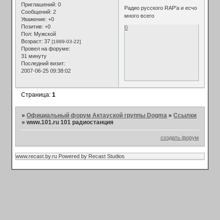
Приглашений:
0
Радио русского RAP'а и есчо
Сообщений:
2
много всего
Уважение:
+0
Позитив:
+0
0
Пол:
Мужской
Возраст:
37
[1989-03-22]
Провел на форуме:
31 минуту
Последний визит:
2007-06-25 09:38:02
Страница:
1
»
Официальный форум Актауской группы Dogma
»
Ссылки
»
www.101.ru 101 радиостанция
создать форум
www.recast.by.ru Powered by Recast Studios