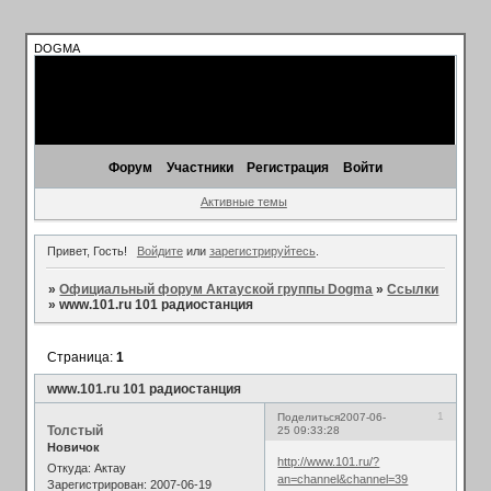
DOGMA
Форум
Участники
Регистрация
Войти
Активные темы
Привет, Гость!
Войдите
или
зарегистрируйтесь
.
»
Официальный форум Актауской группы Dogma
»
Ссылки
»
www.101.ru 101 радиостанция
Страница:
1
www.101.ru 101 радиостанция
1
Поделиться
2007-06-
Толстый
25 09:33:28
Новичок
http://www.101.ru/?
Откуда:
Актау
an=channel&channel=39
Зарегистрирован
: 2007-06-19