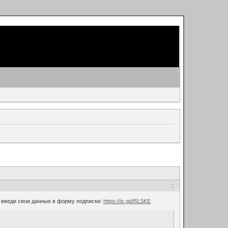
1
и введи свои данные в форму подписки:
https://is.gd/i5L5KE