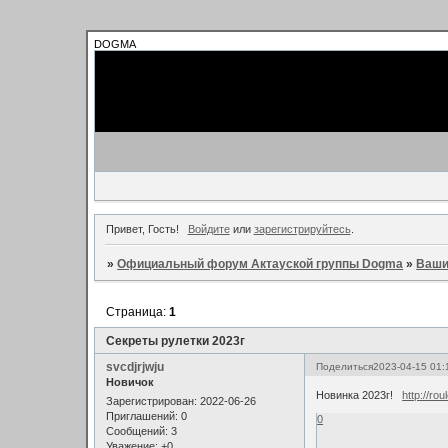
DOGMA
Привет, Гость!
Войдите
или
зарегистрируйтесь
.
»
Официальный форум Актауской группы Dogma
»
Ваши
Страница:
1
Секреты рулетки 2023г
svcdjrjwju
Поделиться
2023-04-15 01:
Новичок
Новинка 2023г!
http://rou
Зарегистрирован
: 2022-06-26
Приглашений:
0
0
Сообщений:
3
Уважение:
+0