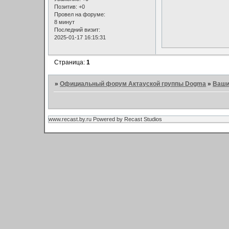
Позитив:
+0
Провел на форуме:
8 минут
Последний визит:
2025-01-17 16:15:31
Страница:
1
»
Официальный форум Актауской группы Dogma
»
Ваши
www.recast.by.ru Powered by Recast Studios