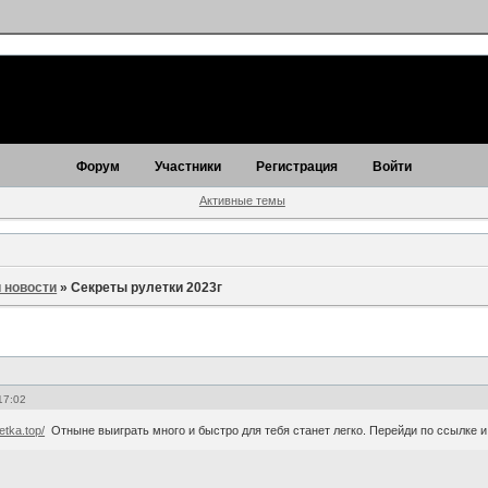
Форум
Участники
Регистрация
Войти
Активные темы
 новости
»
Секреты рулетки 2023г
17:02
letka.top/
Отныне выиграть много и быстро для тебя станет легко. Перейди по ссылке 