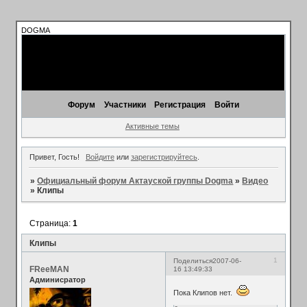
DOGMA
Форум
Участники
Регистрация
Войти
Активные темы
Привет, Гость!
Войдите
или
зарегистрируйтесь
.
»
Официальный форум Актауской группы Dogma
»
Видео
»
Клипы
Страница:
1
Клипы
1
Поделиться
2007-06-
FReeMAN
16 13:49:33
Админисратор
Пока Клипов нет.