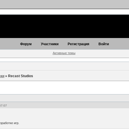
Форум
Участники
Регистрация
Войти
Активные темы
ки
»
Recast Studios
57:07
зработке игр.