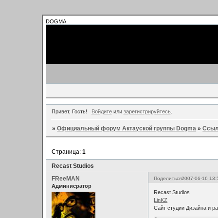
DOGMA
Привет, Гость!
Войдите
или
зарегистрируйтесь
.
»
Официальный форум Актауской группы Dogma
»
Ссыл
Страница:
1
Recast Studios
FReeMAN
Поделиться
2007-06-16 13:
Админисратор
Recast Studios
LinKZ
Сайт студии Дизайна и ра